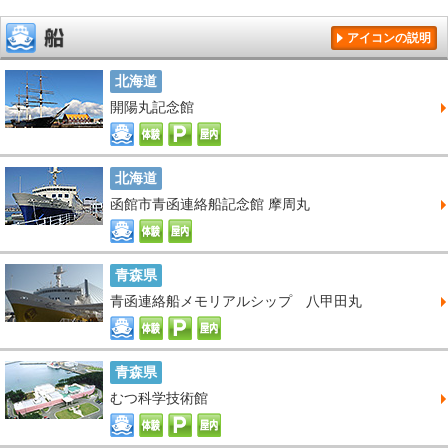
アイコンの説明
北海道
開陽丸記念館
北海道
函館市青函連絡船記念館 摩周丸
青森県
青函連絡船メモリアルシップ 八甲田丸
青森県
むつ科学技術館