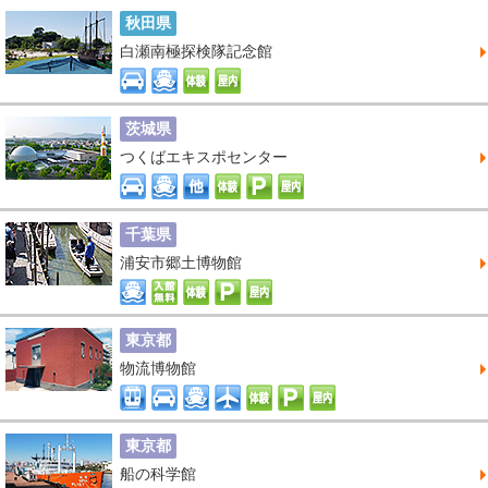
秋田県
白瀬南極探検隊記念館
茨城県
つくばエキスポセンター
千葉県
浦安市郷土博物館
東京都
物流博物館
東京都
船の科学館