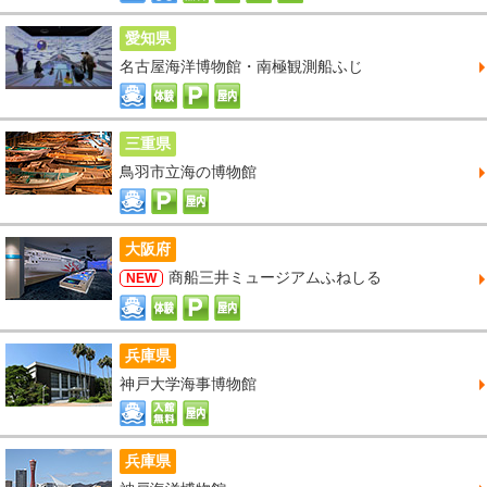
愛知県
名古屋海洋博物館・南極観測船ふじ
三重県
鳥羽市立海の博物館
大阪府
商船三井ミュージアムふねしる
NEW
兵庫県
神戸大学海事博物館
兵庫県